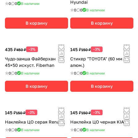
Hyundai
0
0
В наличии
0
0
В наличии
В корзину
В корзину
435 ₽
-3%
145 ₽
-3%
450 ₽
150 ₽
Чудо-замша Файберхан
Стикер "TOYOTA" (60 мм
45×50 искуст. Fiberhan
алюм.)
0
0
В наличии
0
0
В наличии
В корзину
В корзину
145 ₽
-3%
145 ₽
-3%
150 ₽
150 ₽
Наклейка ЦО серая Renault
Наклейка ЦО черная KIA
0
0
В наличии
0
0
В наличии