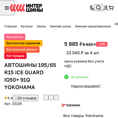
А
Главная
Каталог
Шины
Зимние шины
Зимние нешипованные
Рассрочка
5 885 ₽
Бесплатное хранение
6 610 ₽
-11%
Бесплатный ремонт
23 540 ₽ за 4 шт.
Хит продаж
Цена указана без учета
АВТОШИНЫ 195/65
НДС
R15 ICE GUARD
В наличии
IG50+ 91Q
YOKOHAMA
Нашли дешевле?
4.4
20 отзывов
Арт.
33136
Все товары Yokohama