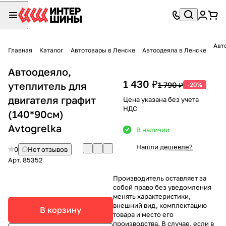
Авт
Главная
Каталог
Автотовары в Ленске
Автоодеяла в Ленске
Автоодеяло,
1 430 ₽
утеплитель для
1 790 ₽
-20%
двигателя графит
Цена указана без учета
НДС
(140*90см)
Avtogrelka
В наличии
Нашли дешевле?
0
Нет отзывов
Арт.
85352
Производитель оставляет за
собой право без уведомления
менять характеристики,
внешний вид, комплектацию
В корзину
товара и место его
производства. В случае, если в