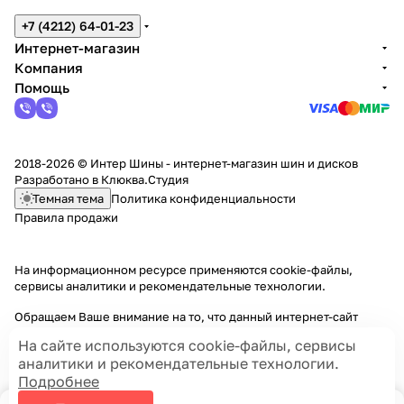
+7 (4212) 64-01-23
Интернет-магазин
Компания
Помощь
2018-2026 © Интер Шины - интернет-магазин шин и дисков
Разработано в
Клюква.Студия
Темная тема
Политика конфиденциальности
Правила продажи
На информационном ресурсе применяются
cookie-файлы,
сервисы аналитики и рекомендательные технологии
.
Обращаем Ваше внимание на то, что данный интернет-сайт
носит исключительно информационный характер и ни при каких
На сайте используются cookie-файлы, сервисы
условиях информационные материалы и цены, размещенные на
аналитики и рекомендательные технологии.
сайте, не являются публичной офертой, определяемой
Подробнее
положениями Статей 435 и 437 Гражданского кодекса РФ.